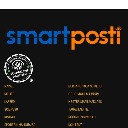
variants.
variants.
The
The
options
options
may
may
be
be
chosen
chosen
on
on
the
the
product
product
page
page
®
NAISED
BERGANS 100A SEIKLUSI
MEHED
ODLO-MAAILMA PARIM
LAPSED
HESTRA-MAAILMAKLASS
SOE PESU
TAGASTAMINE
KINDAD
MÜÜGITINGIMUSED
SPORTRINNAHOIDJAD
KONTAKT