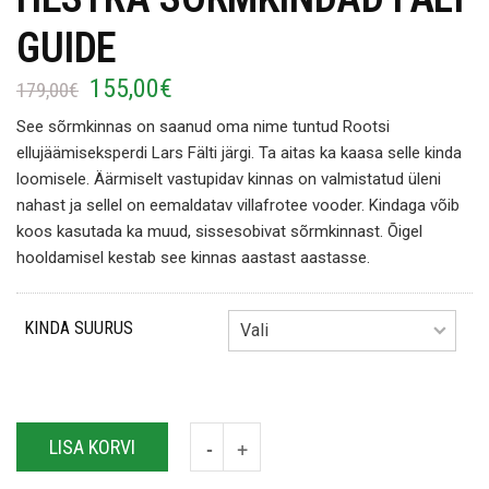
GUIDE
155,00
€
Algne
Current
179,00
€
hind
price
See sõrmkinnas on saanud oma nime tuntud Rootsi
oli:
is:
ellujäämiseksperdi Lars Fälti järgi. Ta aitas ka kaasa selle kinda
179,00€.
155,00€.
loomisele. Äärmiselt vastupidav kinnas on valmistatud üleni
nahast ja sellel on eemaldatav villafrotee vooder. Kindaga võib
koos kasutada ka muud, sissesobivat sõrmkinnast. Õigel
hooldamisel kestab see kinnas aastast aastasse.
KINDA SUURUS
LISA KORVI