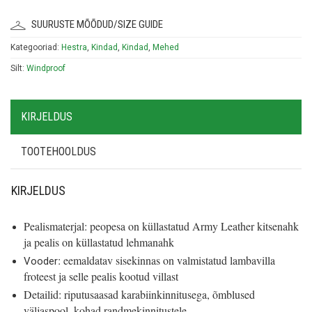
SUURUSTE MÕÕDUD/SIZE GUIDE
Kategooriad:
Hestra
,
Kindad
,
Kindad
,
Mehed
Silt:
Windproof
KIRJELDUS
TOOTEHOOLDUS
KIRJELDUS
Pealismaterjal: peopesa on küllastatud Army Leather kitsenahk
ja pealis on küllastatud lehmanahk
: eemaldatav sisekinnas on valmistatud lambavilla
Vooder
froteest ja selle pealis kootud villast
Detailid: riputusaasad karabiinkinnitusega, õmblused
väljaspool, kohad randmekinnitustele