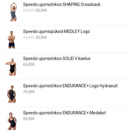
page
Speedo ujumistrikoo SHAPING Crossback
Algne
Current
85,00
€
55,00
€
hind
price
oli:
is:
85,00€.
55,00€.
Speedo ujumispüksid MEDLEY Logo
Algne
Current
45,00
€
25,00
€
hind
price
oli:
is:
45,00€.
25,00€.
Speedo ujumistrikoo SOLID V kaelus
65,00
€
Speedo ujumistrikoo ENDURANCE+ Logo Hydrasuit
75,00
€
Speedo ujumistrikoo ENDURANCE+ Medalist
55,00
€