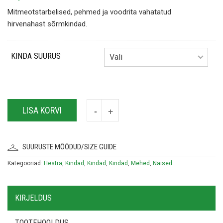
Mitmeotstarbelised, pehmed ja voodrita vahatatud
hirvenahast sõrmkindad.
KINDA SUURUS
LISA KORVI
SUURUSTE MÕÕDUD/SIZE GUIDE
Kategooriad:
Hestra
,
Kindad
,
Kindad
,
Kindad
,
Mehed
,
Naised
KIRJELDUS
TOOTEHOOLDUS