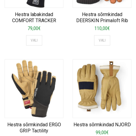
Hestra labakindad
Hestra sõrmkindad
COMFORT TRACKER
DEERSKIN Primaloft Rib
79,00
€
110,00
€
This
This
VALI
VALI
product
product
has
has
multiple
multiple
variants.
variants.
The
The
options
options
may
may
be
be
chosen
chosen
on
on
the
the
product
product
Hestra sõrmkindad NJORD
Hestra sõrmkindad ERGO
page
page
GRIP Tactility
99,00
€