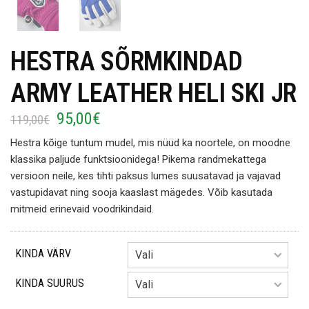
HESTRA SÕRMKINDAD
ARMY LEATHER HELI SKI JR
95,00
€
Algne
Current
119,00
€
hind
price
Hestra kõige tuntum mudel, mis nüüd ka noortele, on moodne
oli:
is:
klassika paljude funktsioonidega! Pikema randmekattega
119,00€.
95,00€.
versioon neile, kes tihti paksus lumes suusatavad ja vajavad
vastupidavat ning sooja kaaslast mägedes. Võib kasutada
mitmeid erinevaid voodrikindaid.
KINDA VÄRV
KINDA SUURUS