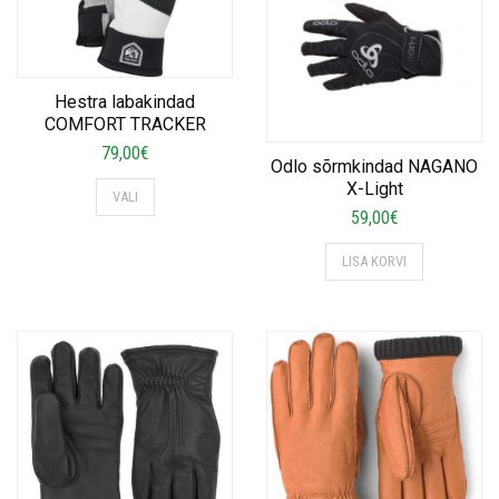
Hestra labakindad
COMFORT TRACKER
79,00
€
Odlo sõrmkindad NAGANO
This
X-Light
VALI
product
59,00
€
has
multiple
LISA KORVI
variants.
The
options
may
be
chosen
on
the
product