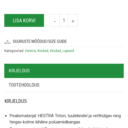
LISA KORVI
SUURUSTE MÕÕDUD/SIZE GUIDE
Kategooriad:
Hestra
,
Kindad
,
Kindad
,
Lapsed
KIRJELDUS
TOOTEHOOLDUS
KIRJELDUS
Pealismaterjal: HESTRA Triton, tuulekindel ja vetthülgav ning
hingav kolme kihiline polüamiidkangas