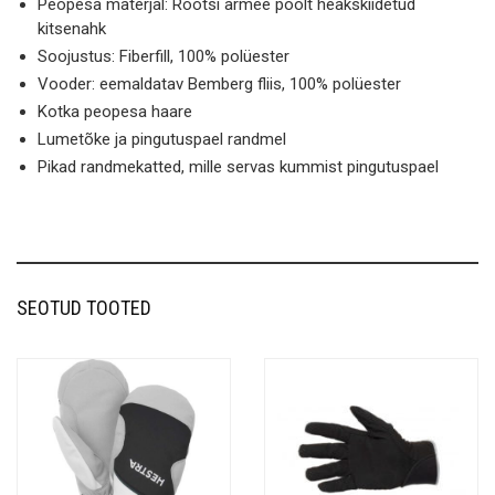
Peopesa materjal: Rootsi armee poolt heakskiidetud
kitsenahk
Soojustus: Fiberfill, 100% polüester
Vooder: eemaldatav Bemberg fliis, 100% polüester
Kotka peopesa haare
Lumetõke ja pingutuspael randmel
Pikad randmekatted, mille servas kummist pingutuspael
SEOTUD TOOTED