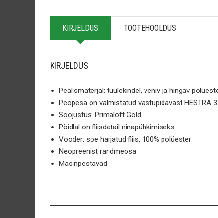
KIRJELDUS
TOOTEHOOLDUS
KIRJELDUS
Pealismaterjal: tuulekindel, veniv ja hingav polüest
Peopesa on valmistatud vastupidavast HESTRA 3-k
Soojustus: Primaloft Gold
Pöidlal on fliisdetail ninapühkimiseks
Vooder: soe harjatud fliis, 100% polüester
Neopreenist randmeosa
Masin
pestavad