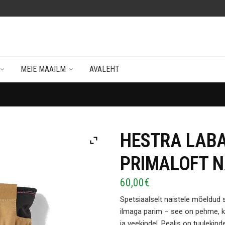
MEIE MAAILM
AVALEHT
HESTRA LAB
PRIMALOFT N
60,00
€
Spetsiaalselt naistele mõeldu
ilmaga parim – see on
pehme, k
ja veekindel.
Pealis
on tuulekinde