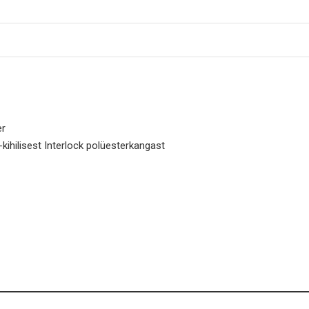
er
ihilisest Interlock polüesterkangast