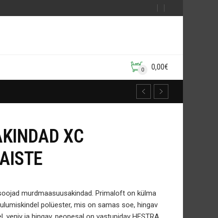
0,00
€
0
AKINDAD XC
AISTE
d soojad murdmaasuusakindad.
Primaloft on külma
ulumiskindel polüester, mis on samas soe, hingav
l, veniv ja hingav, peopesal on vastupidav HESTRA