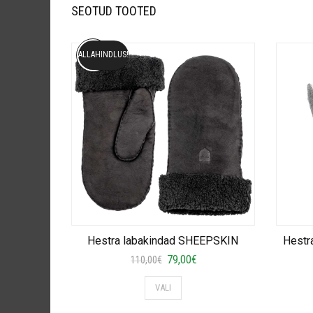
SEOTUD TOOTED
ALLAHINDLUS!
Hestra labakindad SHEEPSKIN
Hestr
Algne
Current
79,00
€
110,00
€
hind
price
This
VALI
oli:
is:
product
110,00€.
79,00€.
has