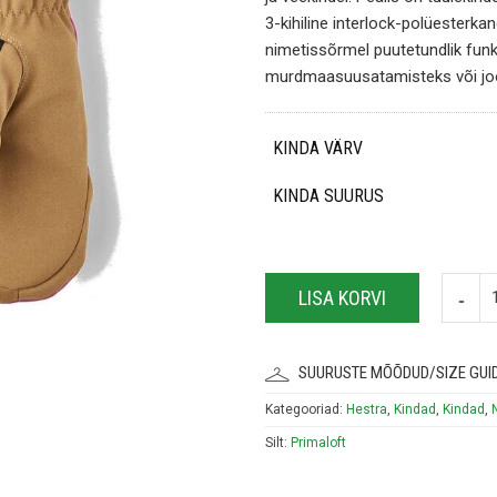
3-kihiline interlock-polüesterka
nimetissõrmel puutetundlik funk
murdmaasuusatamisteks või joo
KINDA VÄRV
KINDA SUURUS
LISA KORVI
SUURUSTE MÕÕDUD/SIZE GUI
Kategooriad:
Hestra
,
Kindad
,
Kindad
,
Silt:
Primaloft