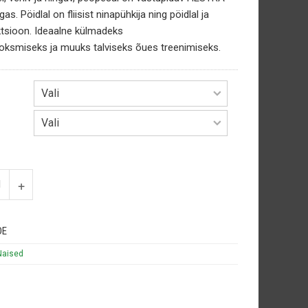
ngas.
Pöidlal on fliisist ninapühkija ning pöidlal ja
tsioon.
Ideaalne külmadeks
ksmiseks ja muuks talviseks õues treenimiseks.
DE
Naised