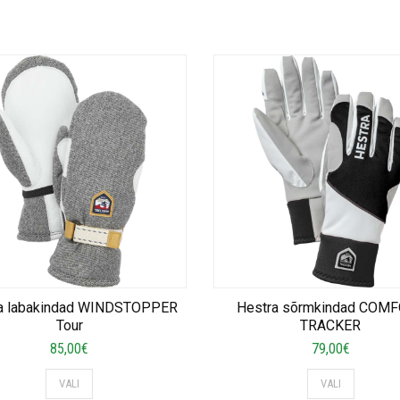
a labakindad WINDSTOPPER
Hestra sõrmkindad COM
Tour
TRACKER
85,00
€
79,00
€
This
This
VALI
VALI
product
product