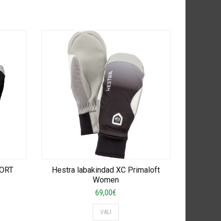
FORT
Hestra labakindad XC Primaloft
Women
69,00
€
This
VALI
product