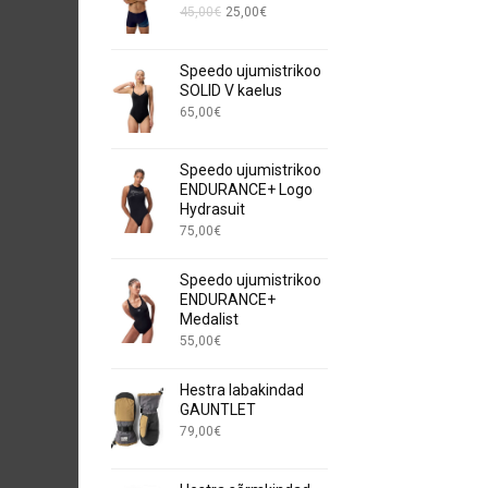
Algne
Current
45,00
€
25,00
€
hind
price
oli:
is:
Speedo ujumistrikoo
45,00€.
25,00€.
SOLID V kaelus
65,00
€
Speedo ujumistrikoo
ENDURANCE+ Logo
Hydrasuit
75,00
€
Speedo ujumistrikoo
ENDURANCE+
Medalist
55,00
€
Hestra labakindad
GAUNTLET
79,00
€