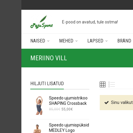
E-pood on avatud, tule ostma!
NAISED
MEHED
LAPSED
BRÄND
MERIINO VILL
HILJUTI LISATUD
Speedo ujumistrikoo
Sinu valikut
SHAPING Crossback
Algne
Current
85,00
€
55,00
€
hind
price
oli:
is:
Speedo ujumispüksid
85,00€.
55,00€.
MEDLEY Logo