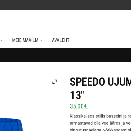
MEIE MAAILM
AVALEHT
SPEEDO UJUM
13″
35,00
€
Klassikalises stiilis basseini ja 
armastavad olla vee ääres ja ve
pingutuspaelaga, võrkkangast s