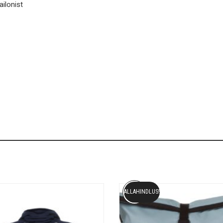
ailonist
ALLAHINDLUS!