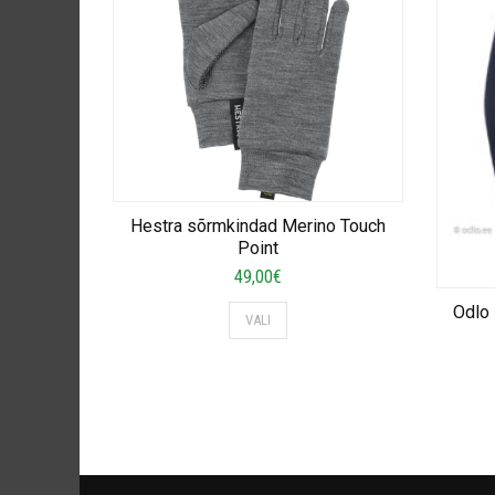
Hestra sõrmkindad Merino Touch
Point
49,00
€
This
Odlo
VALI
product
has
multiple
variants.
The
options
may