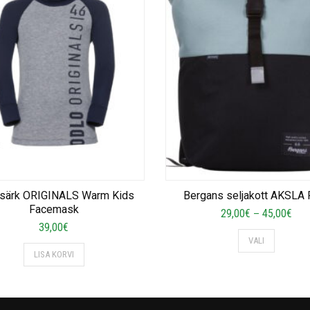
 särk ORIGINALS Warm Kids
Bergans seljakott AKSLA 
Facemask
Pric
29,00
€
45,00
€
–
39,00
€
rang
This
VALI
29,
product
LISA KORVI
thr
has
45,
multiple
variants.
The