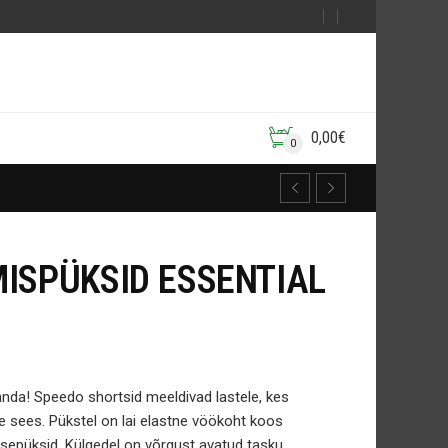
0,00
€
0
ISPÜKSID ESSENTIAL
randa!
Speedo
shortsid meeldivad lastele, kes
e sees. Pükstel on lai elastne vöökoht koos
isepüksid.
Külgedel on võrgust avatud tasku.