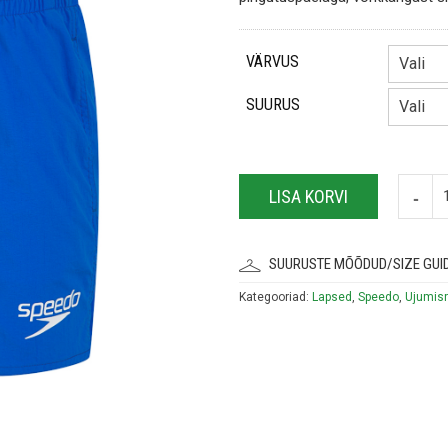
VÄRVUS
SUURUS
LISA KORVI
SUURUSTE MÕÕDUD/SIZE GUI
Kategooriad:
Lapsed
,
Speedo
,
Ujumisr