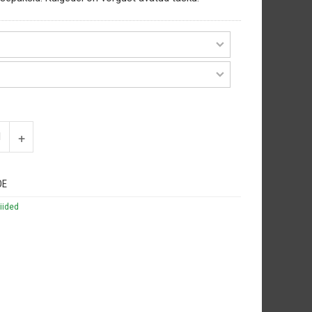
DE
iided